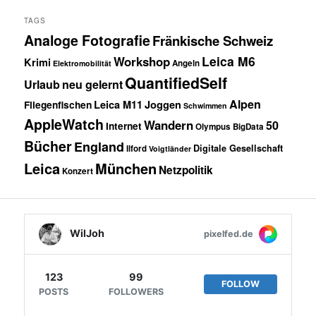
TAGS
Analoge Fotografie
Fränkische Schweiz
Leica M6
Workshop
Krimi
Angeln
Elektromobilität
QuantifiedSelf
Urlaub
neu gelernt
Alpen
Fliegenfischen
Leica M11
Joggen
Schwimmen
AppleWatch
Wandern
50
Internet
Olympus
BigData
Bücher
England
Digitale Gesellschaft
Ilford
Voigtländer
Leica
München
Netzpolitik
Konzert