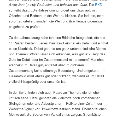
diese Jahr (2025):
Prüft alles und behaltet das Gute
. Die
EKD
schreibt dazu: „Die Jahreslosung fordert uns dazu auf, mit
Offenheit und Bedacht in die Welt zu blicken. Sie lädt ein, nicht
sofort zu urteilen, sondern die Welt und ihre Herausforderungen
eingehend zu prüfen.“
Zu der Jahreslosung habe ich eine Bildreihe fotografiert, die aus
14 Paaren besteht. Jedes Paar zeigt einmal ein Detail und einmal
einen Überblick. Dabei geht es um ganz unterschiedliche Motive
und Themen. Woran lässt sich erkennen, was gut ist? Liegt das
Gute im Detail oder im Zusammenspiel mit anderem? Manches
erscheint im Detail gut, entfaltet aber im größeren
Zusammenhang keine stimmige Bedeutung. Und umgekehrt: Im
Gesamtbild wirkt etwas gut oder nützlich, während es im Detail
vielleicht fragwürdig oder unschön ist.
In der Serie finden sich auch Paare zu Themen, die ich eher
kritisch sehe. Dazu gehören die vielerorts noch vorhandenen
Steingärten oder alte Asbestplatten – Relikte einer Zeit, in der
Zweckmäßigkeit vor Umweltbewusstsein stand. Ebenso tauchen
Motive auf, die Spuren von Vandalismus zeigen: Stromkästen,