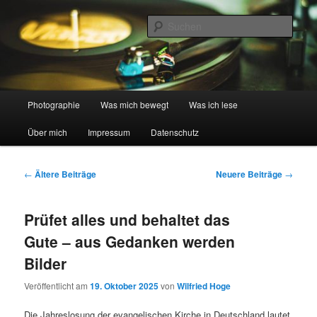
Zum
Zum
digital und analog
primären
sekundären
Such
Inhalt
Inhalt
springen
springen
Wilfried spricht Foto …
Hauptmenü
Photographie
Was mich bewegt
Was ich lese
Über mich
Impressum
Datenschutz
Beitragsnavigation
←
Ältere Beiträge
Neuere Beiträge
→
Prüfet alles und behaltet das
Gute – aus Gedanken werden
Bilder
Veröffentlicht am
19. Oktober 2025
von
Wilfried Hoge
Die Jahreslosung der evangelischen Kirche in Deutschland lautet