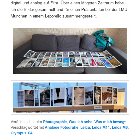
digital und analog auf Film. Über einen längeren Zeitraum habe
ich die Bilder gesammelt und für einen Präsentation bei der LMU
München in einem Leporello zusammengestellt.
Veröffentlicht unter
Photographie
,
Was ich sehe
,
Was mich bewegt
|
Verschlagwortet mit
Analoge Fotografie
,
Leica
,
Leica M11
,
Leica M6
,
Olympus XA