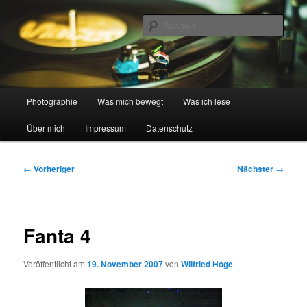
Zum
digital und analog
primären
Such
Inhalt
springen
Wilfried spricht Foto …
Hauptmenü
Photographie
Was mich bewegt
Was ich lese
Über mich
Impressum
Datenschutz
Beitragsnavigation
←
Vorheriger
Nächster
→
Fanta 4
Veröffentlicht am
19. November 2007
von
Wilfried Hoge