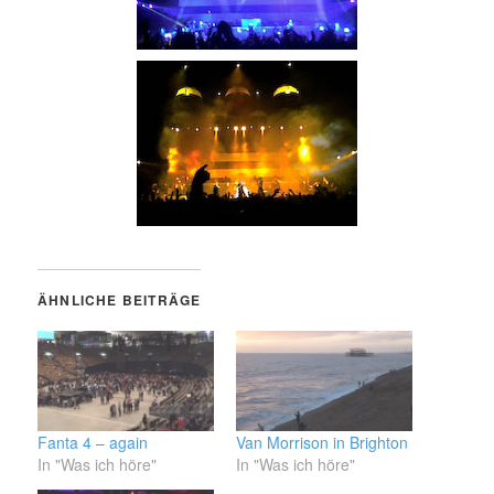
ÄHNLICHE BEITRÄGE
Fanta 4 – again
Van Morrison in Brighton
In "Was ich höre"
In "Was ich höre"