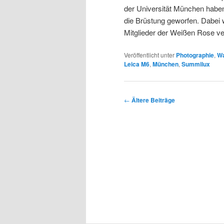
der Universität München haben 
die Brüstung geworfen. Dabei 
Mitglieder der Weißen Rose ver
Veröffentlicht unter
Photographie
,
Wa
Leica M6
,
München
,
Summilux
Beitragsnavigation
←
Ältere Beiträge