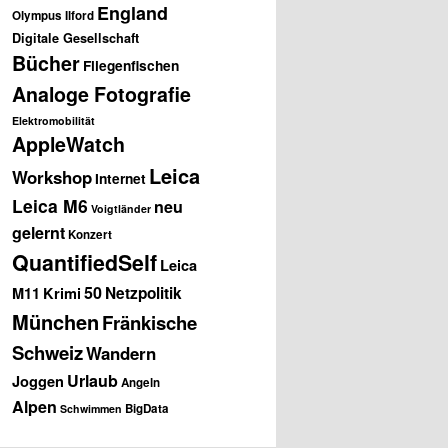
England
Olympus
Ilford
Digitale Gesellschaft
Bücher
Fliegenfischen
Analoge Fotografie
Elektromobilität
AppleWatch
Leica
Workshop
Internet
Leica M6
neu
Voigtländer
gelernt
Konzert
QuantifiedSelf
Leica
50
Netzpolitik
M11
Krimi
München
Fränkische
Schweiz
Wandern
Urlaub
Joggen
Angeln
Alpen
BigData
Schwimmen