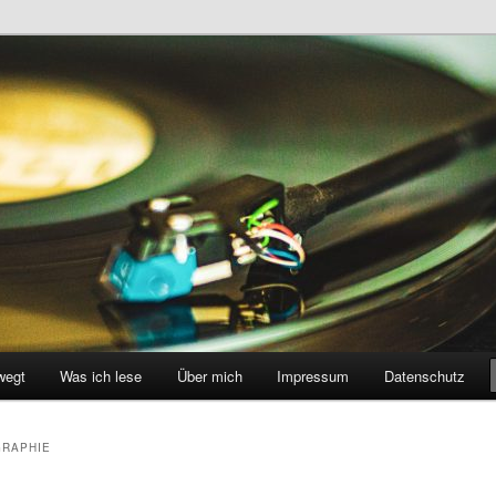
ht Foto …
wegt
Was ich lese
Über mich
Impressum
Datenschutz
RAPHIE