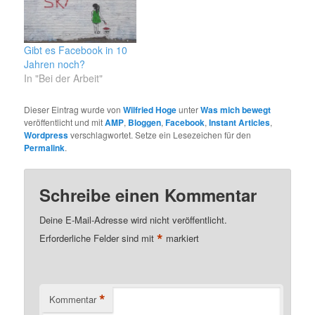
28 veranstaltet. Primär
nutzt die
Volkshochschule
München das
Gibt es Facebook in 10
Bildungszentrum. Die
Jahren noch?
Räume dort sind sehr
In "Bei der Arbeit"
gut ausgestattet. Es
waren 100 Personen
Dieser Eintrag wurde von
Wilfried Hoge
unter
Was mich bewegt
angemeldet, aber
veröffentlicht und mit
AMP
,
Bloggen
,
Facebook
,
Instant Articles
,
geschätzt waren etwas
Wordpress
verschlagwortet. Setze ein Lesezeichen für den
weniger wirklich dabei.
Permalink
.
Von denen waren ca.
50% das…
Schreibe einen Kommentar
Deine E-Mail-Adresse wird nicht veröffentlicht.
*
Erforderliche Felder sind mit
markiert
*
Kommentar