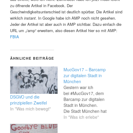
zu öffnende Artikel in Facebook. Der
Geschwindigkeitsunterschied ist deutlich spürbar. Die Artikel sind
wirklich
instant
. In Google habe ich AMP noch nicht gesehen.
Jeder der Artikel ist aber auch in AMP sichtbar. Dazu einfach die
URL um „/amp“ erweitern, also diesen Artikel hier so mit AMP:
FBIA
ÄHNLICHE BEITRÄGE
MucGov17 – Barcamp
zur digitalen Stadt in
München
Gestern war ich
bei #MucGov17, dem
DSGVO und die
Barcamp zur digitalen
prinzipiellen Zweifel
Stadt in München.
In "Was mich bewegt"
Die Stadt München hat
dieses Barcamp
In "Was ich erlebe"
im neuen
Bildungszentrum Einstein