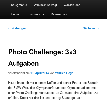
Hauptmenü
Photographie
Was mich bewegt
Was ich lese
Über mich
Impressum
Datenschutz
Beitragsnavigation
←
Vorheriger
Nächster
→
Photo Challenge: 3×3
Aufgaben
Veröffentlicht am
19. April 2014
von
Wilfried Hoge
Heute habe ich mit meinem Neffen und seiner Frau einen Besuch
der BMW Welt, des Olympiadorfs und des Olympiastadions mit
einer Photo-Challenge verbunden. Je Ort waren drei Aufgaben zu
erfüllen. Dabei hat das Knipsen richtig Spass gemacht.