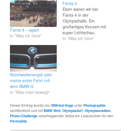
Fanta 4
Eben waren wir bei
Fanta 4 in der
Olympiahalle. Ein
großartiges Konzert mit
Fanta 4 – again
super Lichtschau,
In "Was ich höre"
riesiger Stimmung und
In "Was ich höre"
richtig guter Musik. Ich
dachte eigentlich, dass
das neue Album nicht so
toll ist. Aber live ist es
der Knaller.
Reichweitenangst oder
meine erste Fahrt mit
dem BMW i3
In "Was mich bewegt"
Dieser Eintrag wurde von
Wilfried Hoge
unter
Photographie
veröffentlicht und mit
BMW Welt
,
Olympiadorf
,
Olympiastadion
,
Photo-Challenge
verschlagwortet. Setze ein Lesezeichen für den
Permalink
.