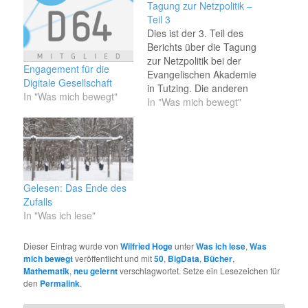
Tagung zur Netzpolitik –
Teil 3
Dies ist der 3. Teil des
Berichts über die Tagung
zur Netzpolitik bei der
Engagement für die
Evangelischen Akademie
Digitale Gesellschaft
in Tutzing. Die anderen
In "Was mich bewegt"
sind hier. Nach Anke
In "Was mich bewegt"
Domscheit-Berg gab
Richard Gutjahr eine
Einführung in das
Leistungsschutzrecht.
Naja, primär war es
dann doch ein bissiger
Gelesen: Das Ende des
Statusbericht über die
Zufalls
Medienbranche. Der
In "Was ich lese"
Wechsel von Print zu…
Dieser Eintrag wurde von
Wilfried Hoge
unter
Was ich lese
,
Was
mich bewegt
veröffentlicht und mit
50
,
BigData
,
Bücher
,
Mathematik
,
neu gelernt
verschlagwortet. Setze ein Lesezeichen für
den
Permalink
.