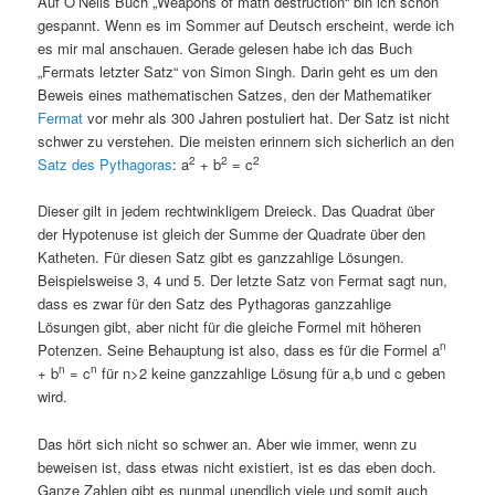
Auf O’Neils Buch „Weapons of math destruction“ bin ich schon
gespannt. Wenn es im Sommer auf Deutsch erscheint, werde ich
es mir mal anschauen. Gerade gelesen habe ich das Buch
„Fermats letzter Satz“ von Simon Singh. Darin geht es um den
Beweis eines mathematischen Satzes, den der Mathematiker
Fermat
vor mehr als 300 Jahren postuliert hat. Der Satz ist nicht
schwer zu verstehen. Die meisten erinnern sich sicherlich an den
2
2
2
Satz des Pythagoras
: a
+ b
= c
Dieser gilt in jedem rechtwinkligem Dreieck. Das Quadrat über
der Hypotenuse ist gleich der Summe der Quadrate über den
Katheten. Für diesen Satz gibt es ganzzahlige Lösungen.
Beispielsweise 3, 4 und 5. Der letzte Satz von Fermat sagt nun,
dass es zwar für den Satz des Pythagoras ganzzahlige
Lösungen gibt, aber nicht für die gleiche Formel mit höheren
n
Potenzen. Seine Behauptung ist also, dass es für die Formel a
n
n
+ b
= c
für n>2 keine ganzzahlige Lösung für a,b und c geben
wird.
Das hört sich nicht so schwer an. Aber wie immer, wenn zu
beweisen ist, dass etwas nicht existiert, ist es das eben doch.
Ganze Zahlen gibt es nunmal unendlich viele und somit auch