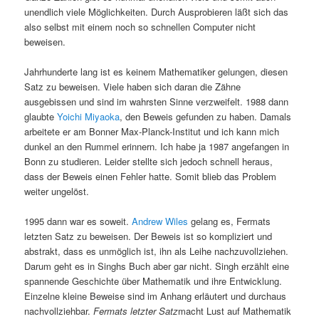
unendlich viele Möglichkeiten. Durch Ausprobieren läßt sich das
also selbst mit einem noch so schnellen Computer nicht
beweisen.
Jahrhunderte lang ist es keinem Mathematiker gelungen, diesen
Satz zu beweisen. Viele haben sich daran die Zähne
ausgebissen und sind im wahrsten Sinne verzweifelt. 1988 dann
glaubte
Yoichi Miyaoka
, den Beweis gefunden zu haben. Damals
arbeitete er am Bonner Max-Planck-Institut und ich kann mich
dunkel an den Rummel erinnern. Ich habe ja 1987 angefangen in
Bonn zu studieren. Leider stellte sich jedoch schnell heraus,
dass der Beweis einen Fehler hatte. Somit blieb das Problem
weiter ungelöst.
1995 dann war es soweit.
Andrew Wiles
gelang es, Fermats
letzten Satz zu beweisen. Der Beweis ist so kompliziert und
abstrakt, dass es unmöglich ist, ihn als Leihe nachzuvollziehen.
Darum geht es in Singhs Buch aber gar nicht. Singh erzählt eine
spannende Geschichte über Mathematik und ihre Entwicklung.
Einzelne kleine Beweise sind im Anhang erläutert und durchaus
nachvollziehbar.
Fermats letzter Satz
macht Lust auf Mathematik