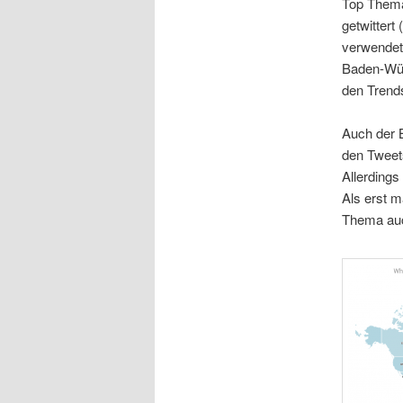
Top Thema
getwittert 
verwendet
Baden-Würt
den Trend
Auch der B
den Tweet
Allerdings
Als erst m
Thema auc