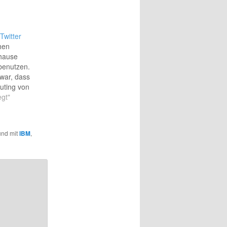
Twitter
hen
uhause
 benutzen.
war, dass
uting von
cht, weil
gt"
gen, als
ches
arbeitet
 und mit
IBM
,
etzte
eim
ass ich