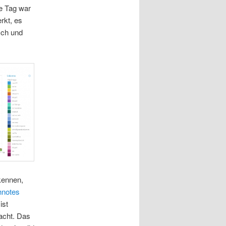
e Tag war
rkt, es
sch und
kennen,
hnotes
ist
acht. Das