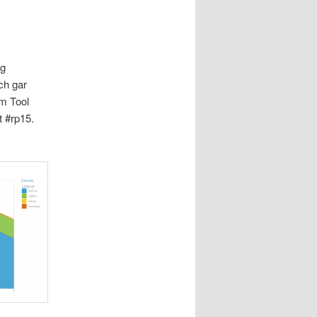
ig
ch gar
em Tool
t #rp15.