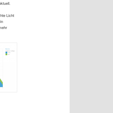
ktuell.
hte Licht
in
 mehr