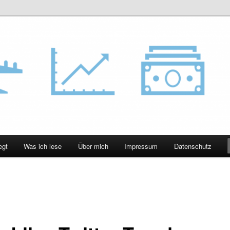
ht Foto …
egt
Was ich lese
Über mich
Impressum
Datenschutz