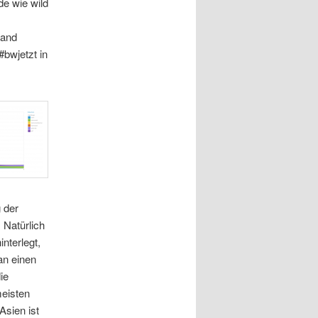
de wie wild
Land
bwjetzt in
 der
. Natürlich
interlegt,
n einen
ie
eisten
Asien ist