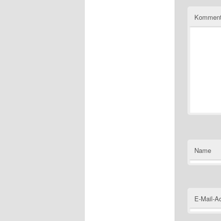
Komment
Name
E-Mail-A