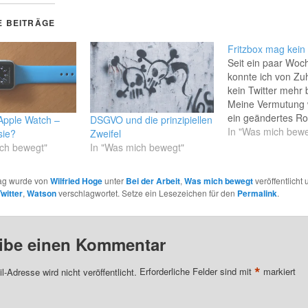
E BEITRÄGE
Fritzbox mag kein 
Seit ein paar Woc
konnte ich von Z
kein Twitter mehr
Meine Vermutung 
ein geändertes Ro
Apple Watch –
DSGVO und die prinzipiellen
M-Net dies verursa
In "Was mich bewe
sie?
Zweifel
die Probleme anfin
ich bewegt"
In "Was mich bewegt"
M-Net ein technis
Problem bei mir be
rag wurde von
Wilfried Hoge
unter
Bei der Arbeit
,
Was mich bewegt
veröffentlicht
hat (siehe hier). L
Twitter
,
Watson
verschlagwortet. Setze ein Lesezeichen für den
Permalink
.
Woche habe ich b
stöbern in einem
Forum gesehen, d
ibe einen Kommentar
mit…
*
l-Adresse wird nicht veröffentlicht.
Erforderliche Felder sind mit
markiert