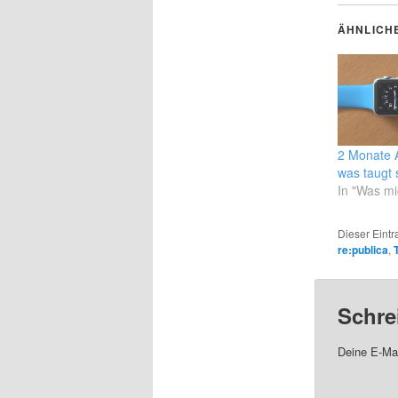
ÄHNLICH
2 Monate 
was taugt 
In "Was m
Dieser Eint
re:publica
,
Schre
Deine E-Mai