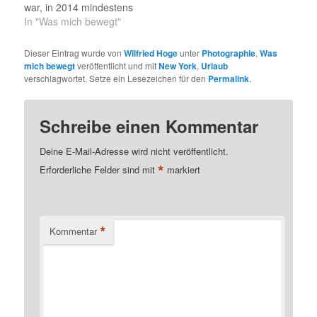
war, in 2014 mindestens
500 Meilen, also etwas
In "Was mich bewegt"
mehr als 800 Kilometer,
zu laufen. Leider sieht es
Dieser Eintrag wurde von
Wilfried Hoge
unter
Photographie
,
Was
aktuell so aus, als würde
mich bewegt
veröffentlicht und mit
New York
,
Urlaub
ich das doch nicht
verschlagwortet. Setze ein Lesezeichen für den
Permalink
.
schaffen. Bei Kilometer
737 muss ich
zumindest eine Pause
Schreibe einen Kommentar
einlegen, weil ich
einen…
Deine E-Mail-Adresse wird nicht veröffentlicht.
*
Erforderliche Felder sind mit
markiert
*
Kommentar