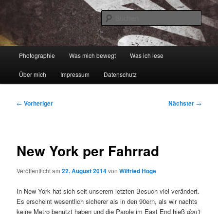
Zum
digital und analog
primären
Such
Inhalt
springen
Wilfried spricht Foto …
Hauptmenü
Photographie
Was mich bewegt
Was ich lese
Über mich
Impressum
Datenschutz
Beitragsnavigation
←
Vorheriger
Nächster
→
New York per Fahrrad
Veröffentlicht am
22. August 2014
von
Wilfried Hoge
In New York hat sich seit unserem letzten Besuch viel verändert.
Es erscheint wesentlich sicherer als in den 90ern, als wir nachts
keine Metro benutzt haben und die Parole im East End hieß
don’t