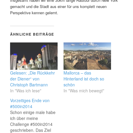
Insgesamt haben wir eine 30km lange Radtour durch New York
gemacht und die Stadt aus einer für uns komplett neuen
Perspektive kennen gelernt.
ÄHNLICHE BEITRÄGE
Gelesen: „Die Rückkehr
Mallorca – das
der Diener“ von
Hinterland ist doch so
Christoph Bartmann
schön
In "Was ich lese"
In "Was mich bewegt"
Vorzeitiges Ende von
#500in2014
Schon einige male habe
ich über meine
Challenge #500in2014
geschrieben. Das Ziel