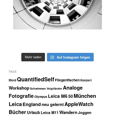
Auf Instagram folgen
Mehr laden
TAGS
QuantifiedSelf
Fliegenfischen
Ilford
Konzert
Analoge
Workshop
Schwimmen
Voigtländer
München
Fotografie
Leica M6
50
Olympus
Leica
AppleWatch
England
neu gelernt
Bücher
Wandern
Urlaub
Leica M11
Joggen