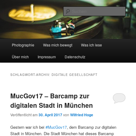
Zum
Zum
digital und analog
primären
sekundären
Such
Inhalt
Inhalt
springen
springen
Wilfried spricht Foto …
Hauptmenü
Photographie
Was mich bewegt
Was ich lese
Über mich
Impressum
Datenschutz
SCHLAGWORT-ARCHIV:
DIGITALE GESELLSCHAFT
MucGov17 – Barcamp zur
digitalen Stadt in München
Veröffentlicht am
30. April 2017
von
Wilfried Hoge
Gestern war ich bei
#MucGov17
, dem Barcamp zur digitalen
Stadt in München. Die Stadt München hat dieses Barcamp