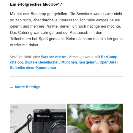
Ein erfolgreiches MucGov17
Mir hat das Barcamp gut gefallen. Die Sessions waren zwar nicht
so zahlreich, aber durchaus interessant. Ich habe einiges neues
gelernt und mehrere Punkte, denen ich noch nachgehen möchte.
Das Catering war sehr gut und der Austausch mit den
Teilnehmern hat Spaß gemacht. Beim nächsten mal bin ich gerne
wieder mit dabei.
Veröffentlicht unter
Was ich erlebe
|
Verschlagwortet mit
BarCamp
,
chatbot
,
Digitale Gesellschaft
,
München
,
neu gelernt
,
OpenData
|
Schreibe einen Kommentar
Beitragsnavigation
←
Ältere Beiträge