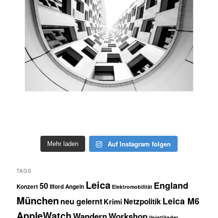
Auf Instagram folgen
Mehr laden
TAGS
Leica
England
50
Konzert
Ilford
Angeln
Elektromobilität
München
Leica M6
neu gelernt
Netzpolitik
Krimi
AppleWatch
Wandern
Workshop
Voigtländer