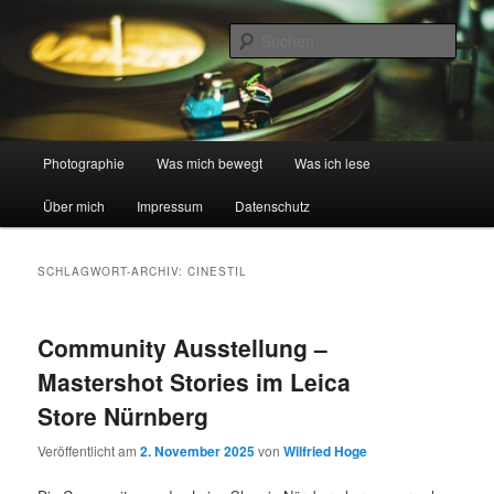
Zum
Zum
digital und analog
primären
sekundären
Such
Inhalt
Inhalt
springen
springen
Wilfried spricht Foto …
Hauptmenü
Photographie
Was mich bewegt
Was ich lese
Über mich
Impressum
Datenschutz
SCHLAGWORT-ARCHIV:
CINESTIL
Community Ausstellung –
Mastershot Stories im Leica
Store Nürnberg
Veröffentlicht am
2. November 2025
von
Wilfried Hoge