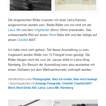
Die eingereichten Bilder mussten mit einer Leica Kamera
aufgenommen worden sein. Beide Bilder von mir sind mit der
Leica M6
und dem
Voigtländer
35mm Ultron entstanden. Das
schwarzweiße Bild auf einem
Ilford
Delta 400 und das farbige auf
einem
CineStil
800T.
Ich habe mich sehr gefreut, Teil dieser Ausstellung zu sein.
Insgesamt wurden Bilder von 73 Fotograf:innen gezeigt. Die
Bilder hängen noch bis zum 24. Januar 2026 im Leica Shop
Nürnberg. Ein Besuch der Ausstellung kann also wunderbar mit
einem Glühwein auf dem Weihnachtsmarkt verknüpft werden.
Veröffentlicht unter
Photographie
,
Was ich erlebe
,
Was mich bewegt
|
Verschlagwortet mit
Analoge Fotografie
,
CineStil
,
CineStil 800T
,
Ilford
,
Ilford Delta 400
,
Leica
,
Leica M6
,
Nürnberg