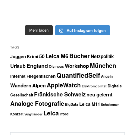
Auf Instagram folgen
Mehr laden
TAGS
Bücher
Leica M6
50
Netzpolitik
Joggen
Krimi
München
England
Workshop
Urlaub
Olympus
QuantifiedSelf
Internet
Fliegenfischen
Angeln
AppleWatch
Wandern
Alpen
Digitale
Elektromobilität
Fränkische Schweiz
neu gelernt
Gesellschaft
Analoge Fotografie
Leica M11
BigData
Schwimmen
Leica
Konzert
Ilford
Voigtländer